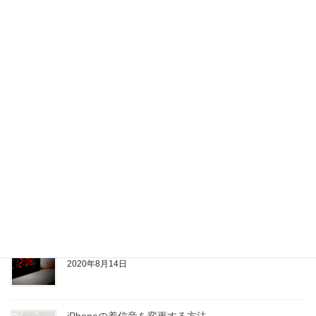
2023年4月21日
日本三鳴鳥とは野鳥の中で特にさえずりが美しいとし
て知られる鳥
2023年3月28日
朝の挨拶「おはよう」の顔文字
2022年2月13日
知ってれば便利な驚きのフルーツの果実言葉
2021年3月25日
Android向けの最高な目覚まし時計アプリ5選
2020年8月14日